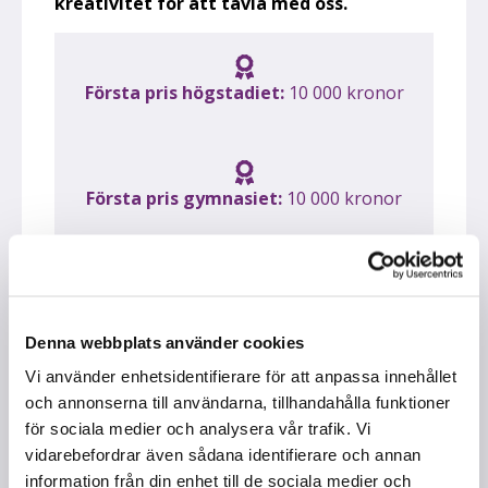
kreativitet för att tävla med oss.
Första pris högstadiet:
10 000 kronor
Första pris gymnasiet:
10 000 kronor
Sista inlämning:
21 november 2026
Denna webbplats använder cookies
Vi använder enhetsidentifierare för att anpassa innehållet
Läs mer om filmtävlingen
och annonserna till användarna, tillhandahålla funktioner
för sociala medier och analysera vår trafik. Vi
vidarebefordrar även sådana identifierare och annan
information från din enhet till de sociala medier och