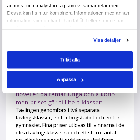
annons- och analysföretag som vi samarbetar med.
Dessa kan i sin tur kombinera informationen med annan
information som du har tillhandahållit eller som de har
samlat in när du har använt deras tjänster.
Visa detaljer
Tillåt alla
Novelltävling
Prata Om Alkohols årliga novelltävling
Anpassa
går ut på att elever individuellt skriver
noveller på temat unga och alkohol
men priset går till hela klassen.
Tävlingen genomförs i två separata
tävlingsklasser, en för högstadiet och en för
gymnasiet. Fina priser utlovas till vinnarna i de
olika tävlingsklasserna och ett större antal