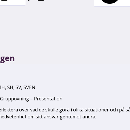
ngen
MH
,
SH
,
SV
,
SVEN
– Gruppövning – Presentation
flektera över vad de skulle göra i olika situationer och på s
medvetenhet om sitt ansvar gentemot andra.