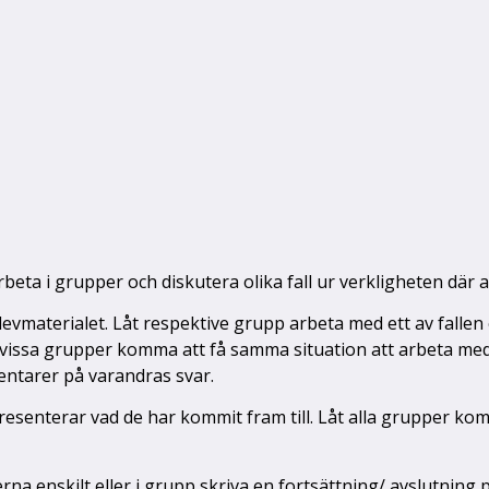
rbeta i grupper och diskutera olika fall ur verkligheten där a
levmaterialet. Låt respektive grupp arbeta med ett av fallen
vissa grupper komma att få samma situation att arbeta med, 
tarer på varandras svar.
 presenterar vad de har kommit fram till. Låt alla grupper
rna enskilt eller i grupp skriva en fortsättning/ avslutning p