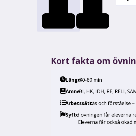
Kort fakta om övni
Längd
40-80 min
Ämne
BI
,
HK
,
IDH
,
RE
,
RELI
,
SA
Arbetssätt
Läs och förståelse 
Syfte
I övningen får eleverna re
Eleverna får också ökad 