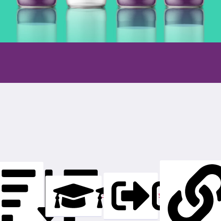
en
Inledning
Genomförande
Lärarstöd
Gå vida