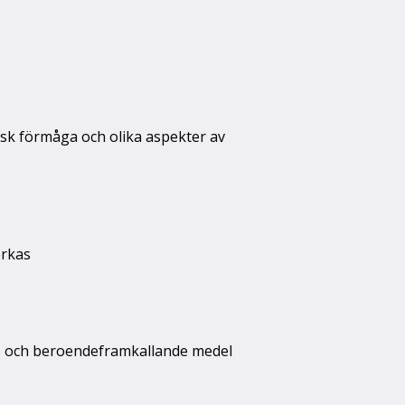
sisk förmåga och olika aspekter av
erkas
ss och beroendeframkallande medel