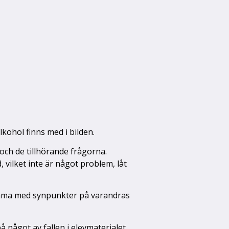
lkohol finns med i bilden.
 och de tillhörande frågorna.
vilket inte är något problem, låt
 komma med synpunkter på varandras
å något av fallen i elevmaterialet.