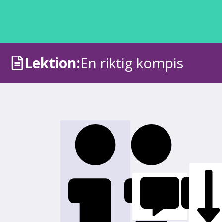
Lektion:
En riktig kompis
Om övning