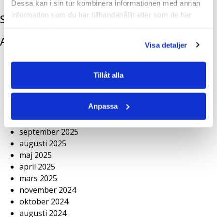
“Samtalen om alkohol börjar allt tidigare”
Dessa kan i sin tur kombinera informationen med annan
information som du har tillhandahållit eller som de har
Senaste kommentarer
samlat in när du har använt deras tjänster.
Arkiv
Visa detaljer
juni 2026
april 2026
Tillåt alla
mars 2026
februari 2026
Anpassa
november 2025
oktober 2025
september 2025
augusti 2025
maj 2025
april 2025
mars 2025
november 2024
oktober 2024
augusti 2024