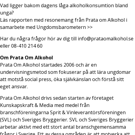
Vad ligger bakom dagens låga alkoholkonsumtion bland
unga?
Läs rapporten med resonemang från Prata om Alkohol i
samarbete med Ungdomsbarometern >>
Har du några frågor hör av dig till info@prataomalkohol.se
eller 08-410 214 60
Om Prata Om Alkohol
Prata Om Alkohol startades 2006 och är en
undervisningsmetod som fokuserar på att lära ungdomar
att motstå social press, öka självkänslan och förstå sitt
eget ansvar.
Prata Om Alkohol drivs sedan starten av företaget
Kunskapskraft & Media med medel från
branschföreningarna Sprit & Vinleverantörsföreningen
(SVL) och Sveriges Bryggerier. SVL och Sveriges Bryggerier
arbetar aktivt med ett stort antal branschgemensamma
frågor i Sverige. Ett av dessa områden är att motverka att