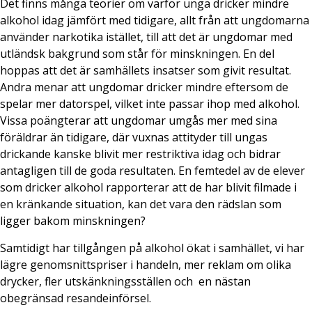
Det finns många teorier om varför unga dricker mindre
alkohol idag jämfört med tidigare, allt från att ungdomarna
använder narkotika istället, till att det är ungdomar med
utländsk bakgrund som står för minskningen. En del
hoppas att det är samhällets insatser som givit resultat.
Andra menar att ungdomar dricker mindre eftersom de
spelar mer datorspel, vilket inte passar ihop med alkohol.
Vissa poängterar att ungdomar umgås mer med sina
föräldrar än tidigare, där vuxnas attityder till ungas
drickande kanske blivit mer restriktiva idag och bidrar
antagligen till de goda resultaten. En femtedel av de elever
som dricker alkohol rapporterar att de har blivit filmade i
en kränkande situation, kan det vara den rädslan som
ligger bakom minskningen?
Samtidigt har tillgången på alkohol ökat i samhället, vi har
lägre genomsnittspriser i handeln, mer reklam om olika
drycker, fler utskänkningsställen och en nästan
obegränsad resandeinförsel.