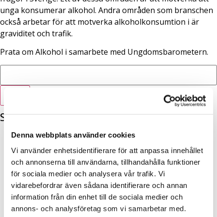
unga konsumerar alkohol. Andra områden som branschen
också arbetar för att motverka alkoholkonsumtion i är
graviditet och trafik.
Prata om Alkohol i samarbete med Ungdomsbarometern.
Sök
Senaste inläggen
Denna webbplats använder cookies
Prata om Alkohol på Almedalen: Fullsatt samtal om
skolans alkoholförebyggande arbete
Vi använder enhetsidentifierare för att anpassa innehållet
Så kan föräldrar prata om alkohol inför
och annonserna till användarna, tillhandahålla funktioner
skolavslutningen
för sociala medier och analysera vår trafik. Vi
Alkoholförebyggande arbete i skolan brister, ny
vidarebefordrar även sådana identifierare och annan
undersökning visar tydliga utmaningar
information från din enhet till de sociala medier och
Nytt enkelt skolmaterial inför Valborg
annons- och analysföretag som vi samarbetar med.