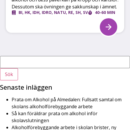
Dessutom ska övningen ge sakkunskap i ämnet.
BI
,
HK
,
IDH
,
IDRO
,
NATU
,
RE
,
SH
,
SV
40-60 MIN
Sök
Senaste inläggen
Prata om Alkohol på Almedalen: Fullsatt samtal om
skolans alkoholförebyggande arbete
Så kan föräldrar prata om alkohol inför
skolavslutningen
Alkoholförebyggande arbete i skolan brister, ny