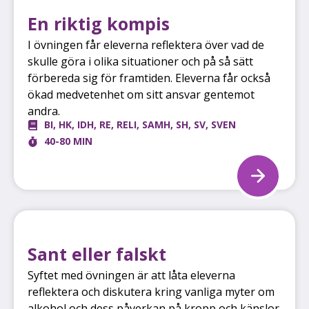
En riktig kompis
I övningen får eleverna reflektera över vad de
skulle göra i olika situationer och på så sätt
förbereda sig för framtiden. Eleverna får också
ökad medvetenhet om sitt ansvar gentemot
andra.
BI
,
HK
,
IDH
,
RE
,
RELI
,
SAMH
,
SH
,
SV
,
SVEN
40-80 MIN
Sant eller falskt
Syftet med övningen är att låta eleverna
reflektera och diskutera kring vanliga myter om
alkohol och dess påverkan på kropp och känslor.