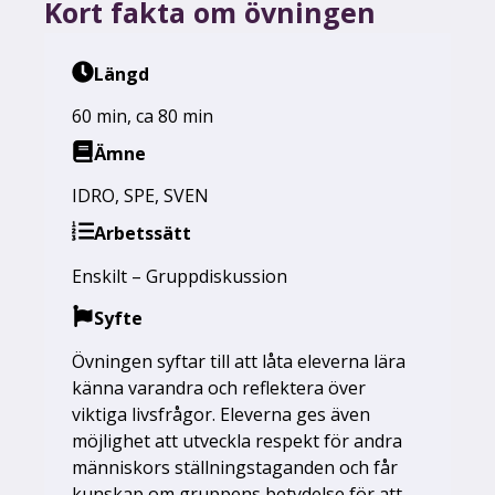
Kort fakta om övningen
Längd
60 min
,
ca 80 min
Ämne
IDRO
,
SPE
,
SVEN
Arbetssätt
Enskilt – Gruppdiskussion
Syfte
Övningen syftar till att låta eleverna lära
känna varandra och reflektera över
viktiga livsfrågor. Eleverna ges även
möjlighet att utveckla respekt för andra
människors ställningstaganden och får
kunskap om gruppens betydelse för att