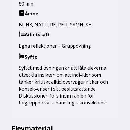
60 min
Ämne
BI
,
HK
,
NATU
,
RE
,
RELI
,
SAMH
,
SH
Arbetssätt
Egna reflektioner – Gruppövning
Syfte
Syftet med övningen är att låta eleverna
utveckla insikten om att individer som
tänker kritiskt alltid överväger risker och
konsekvenser i sitt beslutsfattande.
Diskussionen förs inom ramen för
begreppen val – handling – konsekvens.
Elevmaterial