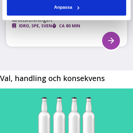
klasstilen eller så gör du om samma arbete som i
Anpassa
skolan fast med utgångspunkt i
idrottsföreningen.
IDRO
,
SPE
,
SVEN
CA 80 MIN
Val, handling och konsekvens