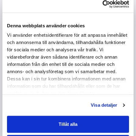
Självkänsla kontra
självförtroende
Denna webbplats använder cookies
För många betyder orden självkänsla och
Vi använder enhetsidentifierare för att anpassa innehållet
självförtroende liknande saker. Övningen syftar
och annonserna till användarna, tillhandahålla funktioner
till att belysa och ge kunskap om dessa begrepp.
IDRO
,
SPE
,
SVEN
60 MIN
,
CA 80 MIN
för sociala medier och analysera vår trafik. Vi
vidarebefordrar även sådana identifierare och annan
information från din enhet till de sociala medier och
annons- och analysföretag som vi samarbetar med.
Dessa kan i sin tur kombinera informationen med annan
information som du har tillhandahållit eller som de har
samlat in när du har använt deras tjänster.
Fortsätt arbetet i din
Visa detaljer
idrottsförening
Den klasstil som tagits fram kan enkelt och med
Tillåt alla
fördel överföras till din idrottsförening. Antingen
kan du sprida och etablera den existerande