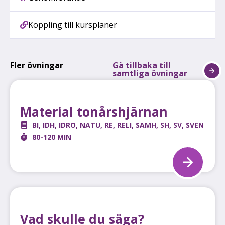
Koppling till kursplaner
Fler övningar
Gå tillbaka till
samtliga övningar
Material tonårshjärnan
BI
,
IDH
,
IDRO
,
NATU
,
RE
,
RELI
,
SAMH
,
SH
,
SV
,
SVEN
80-120 MIN
Vad skulle du säga?