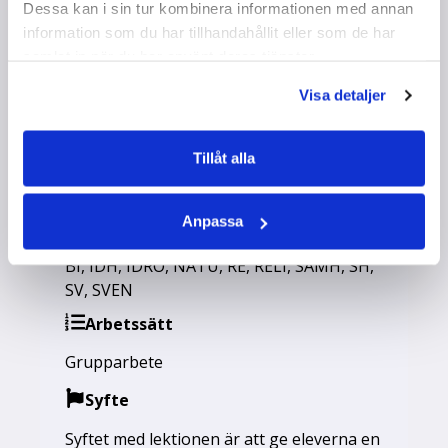
Om övningen
Dessa kan i sin tur kombinera informationen med annan
information som du har tillhandahållit eller som de har
samlat in när du har använt deras tjänster.
Kort fakta om övningen
Visa detaljer
Längd
Tillåt alla
80-120 min
Anpassa
Ämne
BI
,
IDH
,
IDRO
,
NATU
,
RE
,
RELI
,
SAMH
,
SH
,
SV
,
SVEN
Arbetssätt
Grupparbete
Syfte
Syftet med lektionen är att ge eleverna en