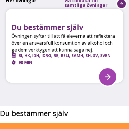
Fler övningar
Gå tillbaka till
samtliga övningar
Du bestämmer själv
Övningen syftar till att få eleverna att reflektera
över en ansvarsfull konsumtion av alkohol och
ge dem verktygen att kunna säga nej.
BI
,
HK
,
IDH
,
IDRO
,
RE
,
RELI
,
SAMH
,
SH
,
SV
,
SVEN
90 MIN
Du bestämmer själv