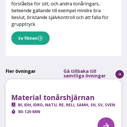
förståelse för sitt, och andra tonåringars,
beteende gällande till exempel mindre bra
beslut, bristande självkontroll och att falla för
grupptryck.
Se filmen
Fler övningar
Gå tillbaka till
samtliga övningar
Material tonårshjärnan
BI
,
IDH
,
IDRO
,
NATU
,
RE
,
RELI
,
SAMH
,
SH
,
SV
,
SVEN
80-120 MIN