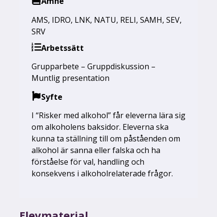
Ämne
AMS
,
IDRO
,
LNK
,
NATU
,
RELI
,
SAMH
,
SEV
,
SRV
Arbetssätt
Grupparbete – Gruppdiskussion –
Muntlig presentation
Syfte
I “Risker med alkohol” får eleverna lära sig
om alkoholens baksidor. Eleverna ska
kunna ta ställning till om påståenden om
alkohol är sanna eller falska och ha
förståelse för val, handling och
konsekvens i alkoholrelaterade frågor.
Elevmaterial