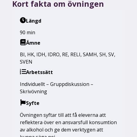
Kort fakta om övningen
Längd
90 min
Ämne
BI
,
HK
,
IDH
,
IDRO
,
RE
,
RELI
,
SAMH
,
SH
,
SV
,
SVEN
Arbetssätt
Individuellt – Gruppdiskussion –
Skrivövning
Syfte
Övningen syftar till att få eleverna att
reflektera över en ansvarsfull konsumtion
av alkohol och ge dem verktygen att
kunna säga nej.