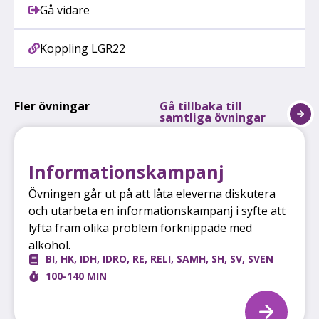
Gå vidare
Koppling LGR22
Fler övningar
Gå tillbaka till
samtliga övningar
Informations­kampanj
Övningen går ut på att låta eleverna diskutera
och utarbeta en informationskampanj i syfte att
lyfta fram olika problem förknippade med
alkohol.
BI
,
HK
,
IDH
,
IDRO
,
RE
,
RELI
,
SAMH
,
SH
,
SV
,
SVEN
100-140 MIN