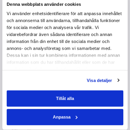
alkoholdebuten eller minska sitt
Denna webbplats använder cookies
drickande genom resistensträning med
Vi använder enhetsidentifierare för att anpassa innehållet
hjälp av reflektion, diskussion och
och annonserna till användarna, tillhandahålla funktioner
övningar.
för sociala medier och analysera vår trafik. Vi
vidarebefordrar även sådana identifierare och annan
information från din enhet till de sociala medier och
Elevmaterial
annons- och analysföretag som vi samarbetar med.
Förbered för att visa presentationen nedan på
Dessa kan i sin tur kombinera informationen med annan
storskärm
information som du har tillhandahållit eller som de har
samlat in när du har använt deras tjänster.
Lärarinstruktioner
Visa detaljer
Övningsmaterial
Tillåt alla
Frågeställning från filmen
Anpassa