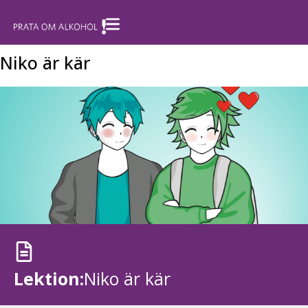
Niko är kär
Lektion:
Niko är kär