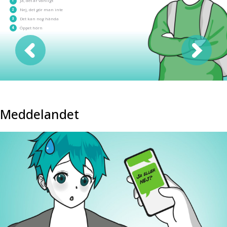
1
Ja, det är vanligt
2
Nej, det gör man inte
3
Det kan nog hända
4
Öppet hörn
Meddelandet