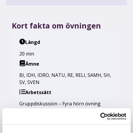
Kort fakta om övningen
Längd
20 min
Ämne
BI
,
IDH
,
IDRO
,
NATU
,
RE
,
RELI
,
SAMH
,
SH
,
SV
,
SVEN
Arbetssätt
Gruppdiskussion – Fyra hörn övning
Syfte
Öka elevernas möjlighet att skjuta upp