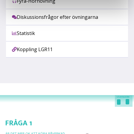
Fyra-Hörnövning
Diskussionsfrågor efter övningarna
Statistik
Koppling LGR11
GÅ I/UR FULLSKÄRM
FRÅGA 1
ÄR DET MER OK ATT KÖRA PÅVERKAD