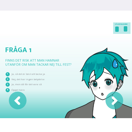
GÅ I/UR FULLSKÄRM
FRÅGA 1
FINNS DET RISK ATT MAN HAMNAR
UTANFÖR OM MAN TACKAR NEJ TILL FEST?
1
Ja, så det är bäst att tacka ja
2
Nej, det har ingen betydelse
3
Ja, men då får det vara så
4
Öppet hörn