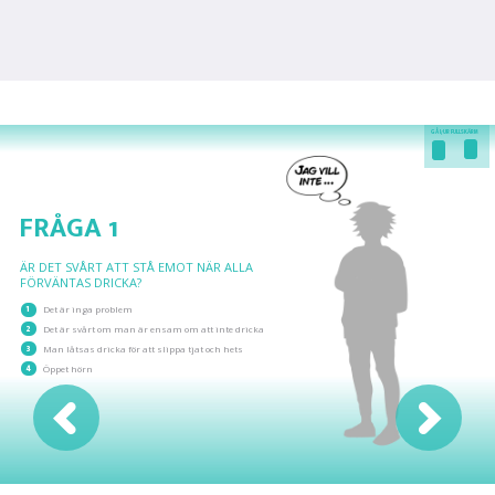
GÅ I/UR FULLSKÄRM
FRÅGA 1
ÄR DET SVÅRT ATT STÅ EMOT NÄR ALLA
FÖRVÄNTAS DRICKA?
1
Det är inga problem
2
Det är svårt om man är ensam om att inte dricka
3
Man låtsas dricka för att slippa tjat och hets
4
Öppet hörn