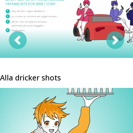
OM MAN INTE KÖR INNE I STAN?
1
Nej, det har ingen betydelse
2
Ja, risken är mindre att något händer
3
Det är mer accepterat att köra
påverkad på landsbyggden
4
Öppet hörn
Alla dricker shots