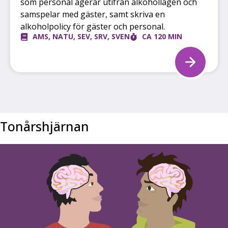
som personal agerar utifrån alkohollagen och
samspelar med gäster, samt skriva en
alkoholpolicy för gäster och personal.
AMS
,
NATU
,
SEV
,
SRV
,
SVEN
CA 120 MIN
Tonårshjärnan