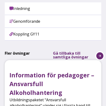
Inledning
Genomförande
Koppling GY11
Fler övningar
Gå tillbaka till
samtliga övningar
Information för pedagoger –
Ansvarsfull
Alkoholhantering
Utbildningspaketet “Ansvarsfull
alkoholhantering” vänder sig i första hand till