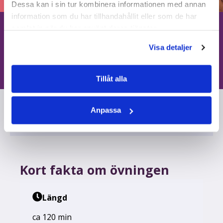
Dessa kan i sin tur kombinera informationen med annan
information som du har tillhandahållit eller som de har
samlat in när du har använt deras tjänster.
Lektion:
Situationer med besvärliga
Visa detaljer
gäster
Tillåt alla
Anpassa
Om övningen
Kort fakta om övningen
Längd
ca 120 min