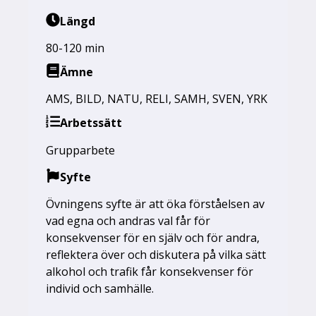
Längd
80-120 min
Ämne
AMS
,
BILD
,
NATU
,
RELI
,
SAMH
,
SVEN
,
YRK
Arbetssätt
Grupparbete
Syfte
Övningens syfte är att öka förståelsen av
vad egna och andras val får för
konsekvenser för en själv och för andra,
reflektera över och diskutera på vilka sätt
alkohol och trafik får konsekvenser för
individ och samhälle.