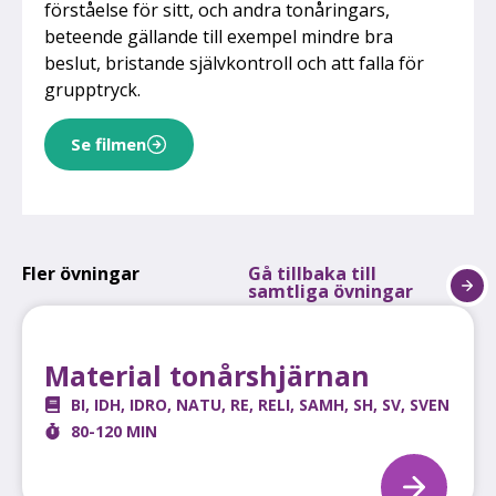
förståelse för sitt, och andra tonåringars,
beteende gällande till exempel mindre bra
beslut, bristande självkontroll och att falla för
grupptryck.
Se filmen
Fler övningar
Gå tillbaka till
samtliga övningar
Material tonårshjärnan
BI
,
IDH
,
IDRO
,
NATU
,
RE
,
RELI
,
SAMH
,
SH
,
SV
,
SVEN
80-120 MIN