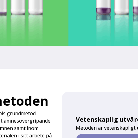
metoden
hols grundmetod.
Vetenskaplig utvä
 det ämnesövergripande
Metoden är vetenskapligt 
a ämnen samt inom
ialen i sitt arbete på