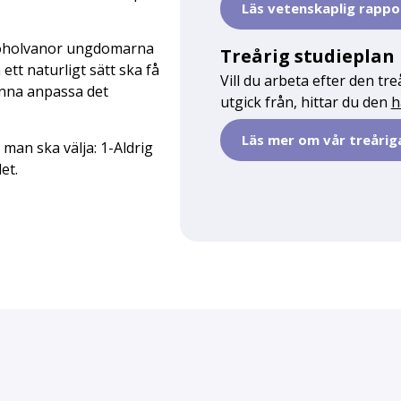
Läs vetenskaplig rapp
lkoholvanor ungdomarna
Treårig studieplan
ett naturligt sätt ska få
Vill du arbeta efter den tr
unna anpassa det
utgick från, hittar du den
h
Läs mer om vår treårig
man ska välja: 1-Aldrig
et.