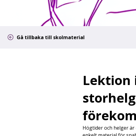
Gå tillbaka till skolmaterial
Lektion 
storhelg
föreko
Högtider och helger är o
enkelt material för snab