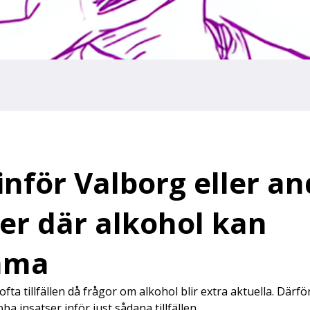
inför Valborg eller a
er där alkohol kan
mma
fta tillfällen då frågor om alkohol blir extra aktuella. Därför
ba insatser inför just sådana tillfällen.