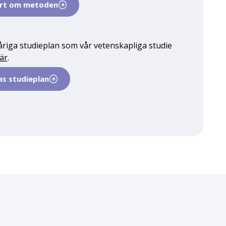
ort om metoden
eåriga studieplan som vår vetenskapliga studie
är
.
as studieplan