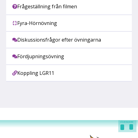
Frågeställning från filmen
Fyra-Hörnövning
Diskussionsfrågor efter övningarna
Fördjupningsövning
Koppling LGR11
GÅ I/UR FULLSKÄRM