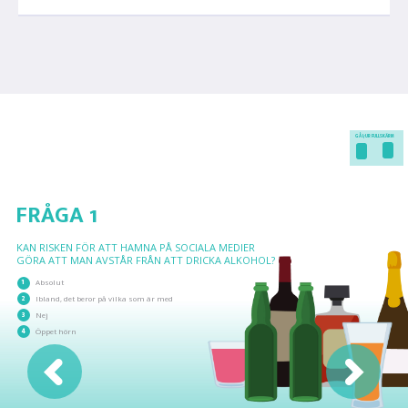
GÅ I/UR FULLSKÄRM
FRÅGA 1
KAN RISKEN FÖR ATT HAMNA PÅ SOCIALA MEDIER
GÖRA ATT MAN AVSTÅR FRÅN ATT DRICKA ALKOHOL?
1
Absolut
2
Ibland, det beror på vilka som är med
3
Nej
4
Öppet hörn