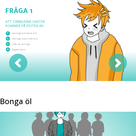
FRÅGA 1
ATT OINBJUDNA GÄSTER
KOMMER PÅ FESTEN ÄR:
1
Vanligt och bara kul
2
Vanligt men inte kul
3
Inte så vanligt
4
Öppet hörn
Bonga öl