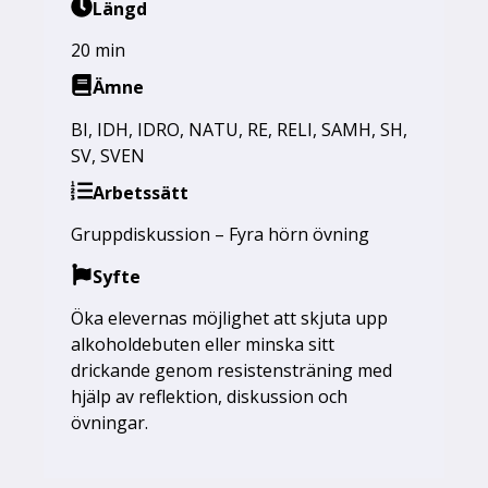
Längd
20 min
Ämne
BI
,
IDH
,
IDRO
,
NATU
,
RE
,
RELI
,
SAMH
,
SH
,
SV
,
SVEN
Arbetssätt
Gruppdiskussion – Fyra hörn övning
Syfte
Öka elevernas möjlighet att skjuta upp
alkoholdebuten eller minska sitt
drickande genom resistensträning med
hjälp av reflektion, diskussion och
övningar.