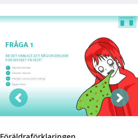
GÅ I/UR FULLSKÄRM
FRÅGA 1
ÄR DET VANLIGT ATT NÅGON DRICKER
FÖR MYCKET PÅ FEST?
1
Mycket vanligt
2
Händer ibland
3
Händer sällan eller aldrig
4
Öppet hörn
Föräldraförklaringen