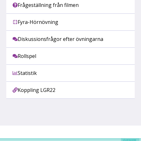
Frågeställning från filmen
Fyra-Hörnövning
Diskussionsfrågor efter övningarna
Rollspel
Statistik
Koppling LGR22
GÅ I/UR FULLSKÄRM