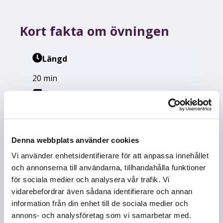
Kort fakta om övningen
Längd
20 min
Ämne
BI
,
IDH
,
IDRO
,
NATU
,
RE
,
RELI
,
SAMH
,
SH
,
SV
,
SVEN
Denna webbplats använder cookies
Arbetssätt
Vi använder enhetsidentifierare för att anpassa innehållet
Gruppdiskussion – Fyra hörn övning
och annonserna till användarna, tillhandahålla funktioner
för sociala medier och analysera vår trafik. Vi
Syfte
vidarebefordrar även sådana identifierare och annan
Öka elevernas möjlighet att skjuta upp
information från din enhet till de sociala medier och
alkoholdebuten eller minska sitt
annons- och analysföretag som vi samarbetar med.