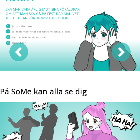
SKA MAN VARA ÄRLIG MOT SINA FÖRÄLDRAR
OM ATT MAN SKA GÅ PÅ FEST DÄR MAN VET
ATT DET KAN FÖREKOMMA ALKOHOL?
1
Ja, det ska man
2
Ja, men man tonar ner förekomsten av alkohol
3
Nej, det behöver de inte veta
4
Öppet hörn
På SoMe kan alla se dig