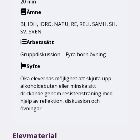
20 min
Ämne
BI
,
IDH
,
IDRO
,
NATU
,
RE
,
RELI
,
SAMH
,
SH
,
SV
,
SVEN
Arbetssätt
Gruppdiskussion – Fyra hörn övning
Syfte
Öka elevernas möjlighet att skjuta upp
alkoholdebuten eller minska sitt
drickande genom resistensträning med
hjälp av reflektion, diskussion och
övningar.
Elevmaterial