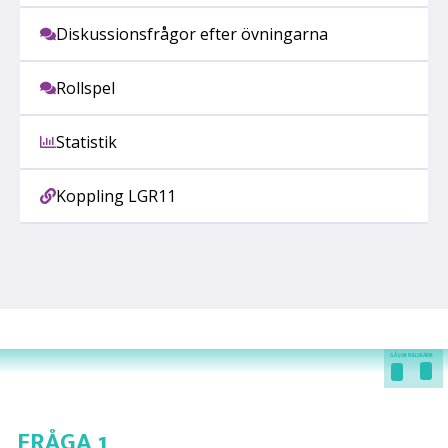
Diskussionsfrågor efter övningarna
Rollspel
Statistik
Koppling LGR11
GÅ I/UR FULLSKÄRM
FRÅGA 1