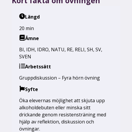
Kort fakta om övningen
Längd
20 min
Ämne
BI
,
IDH
,
IDRO
,
NATU
,
RE
,
RELI
,
SH
,
SV
,
SVEN
Arbetssätt
Gruppdiskussion – Fyra hörn övning
Syfte
Öka elevernas möjlighet att skjuta upp
alkoholdebuten eller minska sitt
drickande genom resistensträning med
hjälp av reflektion, diskussion och
övningar.