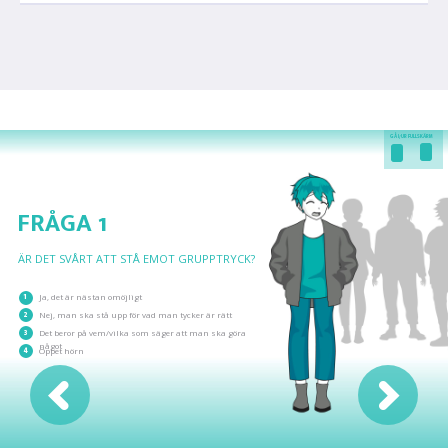
GÅ I/UR FULLSKÄRM
FRÅGA 1
ÄR DET SVÅRT ATT STÅ EMOT GRUPPTRYCK?
1
Ja, det är nästan omöjligt
2
Nej, man ska stå upp för vad man tycker är rätt
3
Det beror på vem/vilka som säger att man ska göra
något
4
Öppet hörn