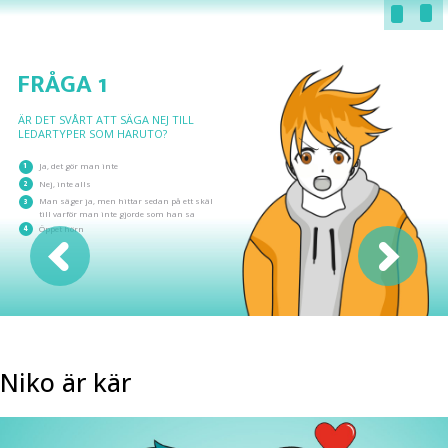
FRÅGA 1
ÄR DET SVÅRT ATT SÄGA NEJ TILL
LEDARTYPER SOM HARUTO?
1
Ja, det gör man inte
2
Nej, inte alls
3
Man säger ja, men hittar sedan på ett skäl
till varför man inte gjorde som han sa
4
Öppet hörn
Niko är kär