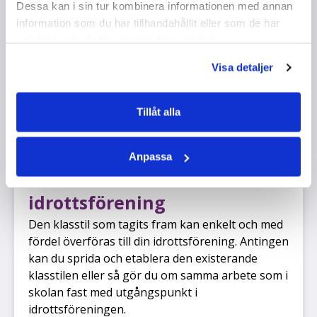
Dessa kan i sin tur kombinera informationen med annan
för andra människors ställningstaganden och
information som du har tillhandahållit eller som de har
får kunskap om gruppens betydelse för att nå
samlat in när du har använt deras tjänster.
de gemensamma målen.
IDRO
,
SPE
,
SVEN
60 MIN
,
CA 80 MIN
Visa detaljer
Tillåt alla
Anpassa
Fortsätt arbetet i din
idrottsförening
Den klasstil som tagits fram kan enkelt och med
fördel överföras till din idrottsförening. Antingen
kan du sprida och etablera den existerande
klasstilen eller så gör du om samma arbete som i
skolan fast med utgångspunkt i
idrottsföreningen.