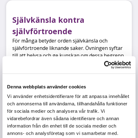
Självkänsla kontra
självförtroende
För många betyder orden självkänsla och
självförtroende liknande saker. Övningen syftar
till att belysa och ge kunskap om dessa begrepp.
IDRO
,
SPE
,
SVEN
60 MIN
,
CA 80 MIN
Denna webbplats använder cookies
Vi använder enhetsidentifierare för att anpassa innehållet
och annonserna till användarna, tillhandahålla funktioner
Lära känna varandra
för sociala medier och analysera vår trafik. Vi
vidarebefordrar även sådana identifierare och annan
Övningen syftar till att låta eleverna lära känna
information från din enhet till de sociala medier och
varandra och reflektera över viktiga livsfrågor.
annons- och analysföretag som vi samarbetar med.
Eleverna ges även möjlighet att utveckla respekt