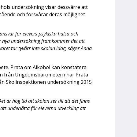
ohols undersökning visar dessvärre att
lmående och försvårar deras möjlighet
 ansvar för elevers psykiska hälsa och
vår nya undersökning framkommer det att
varet tar tyvärr inte skolan idag, säger Anna
rbete. Prata om Alkohol kan konstatera
ngen från Ungdomsbarometern har Prata
från Skolinspektionen undersökning 2015
är hög tid att skolan ser till att det finns
t underlätta för eleverna utveckling att