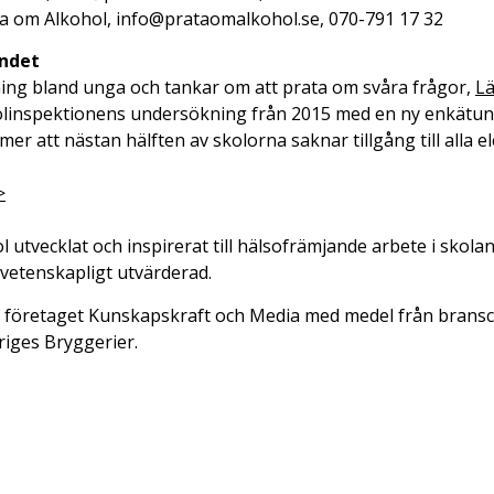
a om Alkohol, info@prataomalkohol.se, 070-791 17 32
andet
g bland unga och tankar om att prata om svåra frågor,
Lä
kolinspektionens undersökning från 2015 med en ny enkätu
 att nästan hälften av skolorna saknar tillgång till alla el
>
 utvecklat och inspirerat till hälsofrämjande arbete i sko
vetenskapligt utvärderad.
v företaget Kunskapskraft och Media med medel från brans
riges Bryggerier.