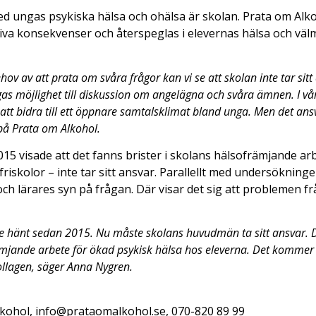
 med ungas psykiska hälsa och ohälsa är skolan. Prata om Alk
gativa konsekvenser och återspeglas i elevernas hälsa och vä
hov av att prata om svåra frågor kan vi se att skolan inte tar sitt
ngas möjlighet till diskussion om angelägna och svåra ämnen. I 
ör att bidra till ett öppnare samtalsklimat bland unga. Men det ans
på Prata om Alkohol.
15 visade att det fanns brister i skolans hälsofrämjande a
skolor – inte tar sitt ansvar. Parallellt med undersökni
ch lärares syn på frågan. Där visar det sig att problemen 
ite hänt sedan 2015. Nu måste skolans huvudmän ta sitt ansvar. Det 
mjande arbete för ökad psykisk hälsa hos eleverna. Det kommer at
ollagen, säger Anna Nygren.
kohol, info@prataomalkohol.se, 070-820 89 99