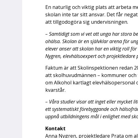
En naturlig och viktig plats att arbeta
skolan inte tar sitt ansvar. Det får ne
att tillgodogöra sig undervisningen.
– Samtidigt som vi vet att unga har stora be
ohälsa. Skolan är en självklar arena för u
elever anser att skolan har en viktig roll f
Nygren, elevhälsoexpert och projektledare 
Faktum är att Skolinspektionen redan 20
att skolhuvudmännen – kommuner och fri
om Alkohol kartlagt elevhälsopersonal o
kvarstår.
– Våra studier visar att inget eller mycket l
ett systematiskt förebyggande och hälsofrä
uppnå utbildningens mål i enlighet med sk
Kontakt
Anna Nygren, projektledare Prata om al